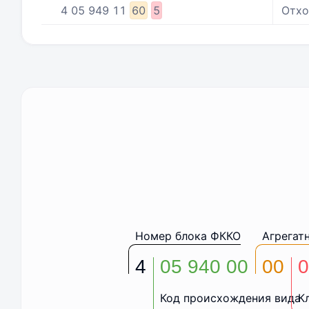
4
05
949
11
60
5
Отхо
Номер блока ФККО
Агрегат
4
05 940 00
00
0
Код происхождения вида
К