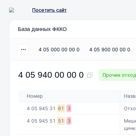
Посетить сайт
База данных ФККО
4 05 000 00 00 0
4 05 900 00 00 0
4 05 940 00 00 0
Прочие отход
Номер
Назв
4
05
945
31
61
3
Отхо
4
05
945
51
51
3
Мешк
цинк