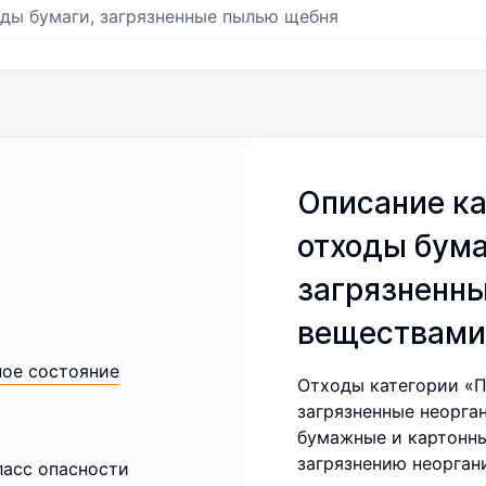
ды бумаги, загрязненные пылью щебня
Описание ка
отходы бума
загрязненн
веществами
ное состояние
Отходы категории «П
загрязненные неорга
бумажные и картонны
загрязнению неорган
ласс опасности