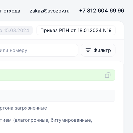
+7 812 604 69 96
т отхода
zakaz@uvozov.ru
о 15.03.2024
Приказ РПН от 18.01.2024 N19
Фильтр
ртона загрязненные
тием (влагопрочные, битумированные,