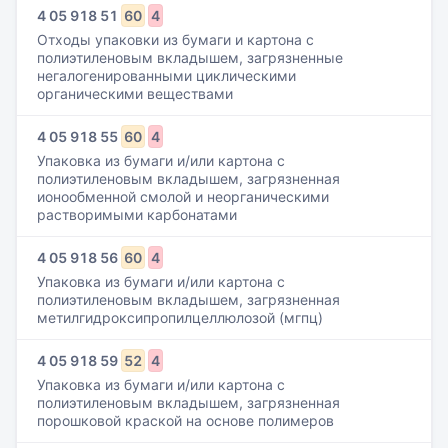
4
05
918
51
60
4
Отходы упаковки из бумаги и картона с
полиэтиленовым вкладышем, загрязненные
негалогенированными циклическими
органическими веществами
4
05
918
55
60
4
Упаковка из бумаги и/или картона с
полиэтиленовым вкладышем, загрязненная
ионообменной смолой и неорганическими
растворимыми карбонатами
4
05
918
56
60
4
Упаковка из бумаги и/или картона с
полиэтиленовым вкладышем, загрязненная
метилгидроксипропилцеллюлозой (мгпц)
4
05
918
59
52
4
Упаковка из бумаги и/или картона с
полиэтиленовым вкладышем, загрязненная
порошковой краской на основе полимеров