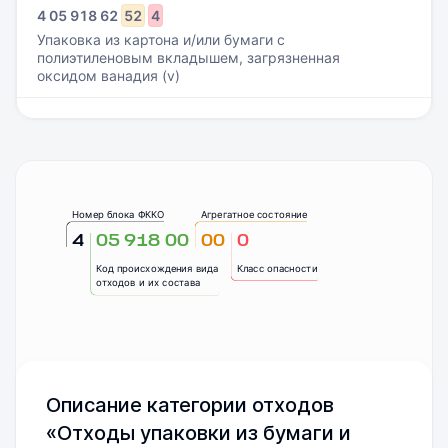
4
05
918
62
52
4
Упаковка из картона и/или бумаги с
полиэтиленовым вкладышем, загрязненная
оксидом ванадия (v)
Номер блока ФККО
Агрегатное состояние
4
05 918 00
00
0
Код происхождения вида
Класс опасности
отходов и их состава
Описание категории отходов
«Отходы упаковки из бумаги и