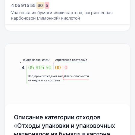
4
05
915
55
60
5
Упаковка из бумаги и/или картона, загрязненная
карбоновой (лимонной) кислотой
Номер блока ФККО
Агрегатное состояние
4
05 915 50
00
0
Код происхождения вида
Класс опасности
отходов и их состава
Описание категории отходов
«Отходы упаковки и упаковочных
материалов из бумаги и картона,