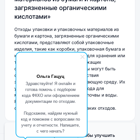
загрязненные органическими
кислотами»
Отходы упаковки и упаковочных материалов из
бумаги и картона, загрязненные органическими
кислотами, представляют собой упаковочные
изделия, такие как коробки, упаковочная бумага и
картон, которые использовались для хранения или
транспортировки товаров, содержащих
органические кислоты. Эти отходы могут быть
опасны из-за возможного воздействия
Ольга Гацуц
загрязняющих веществ на окружающую среду. Их
Здравствуйте! Я онлайн и
утилизация требует особого подхода для
готова помочь с подбором
минимизации риска загрязнения почвы и воды.
кода ФККО или оформлением
документации по отходам.
Рекомендуется переработка или
специализированная обработка таких отходов.
Подскажем, найдем нужный
код и поможем с вопросами по
учету и отчетности. Напишите,
с чего начать?
Мы используем Cookie, чтобы улучшить