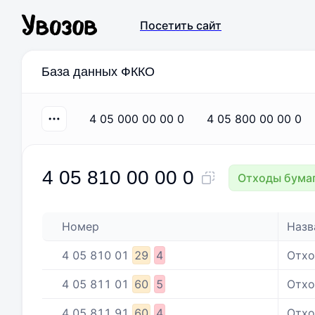
Посетить сайт
База данных ФККО
4 05 000 00 00 0
4 05 800 00 00 0
4 05 810 00 00 0
Отходы бумаг
Номер
Назв
4
05
810
01
29
4
Отхо
4
05
811
01
60
5
Отхо
4
05
811
91
60
4
Отхо