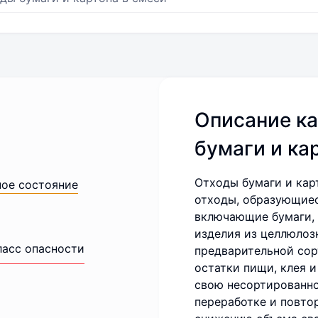
Описание ка
бумаги и ка
Отходы бумаги и кар
ное состояние
отходы, образующиес
включающие бумаги, 
изделия из целлюлоз
ласс опасности
предварительной сор
остатки пищи, клея 
свою несортированно
переработке и повто