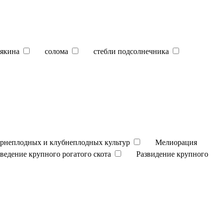
якина
солома
стебли подсолнечника
орнеплодных и клубнеплодных культур
Мелиорация
зведение крупного рогатого скота
Развидение крупного