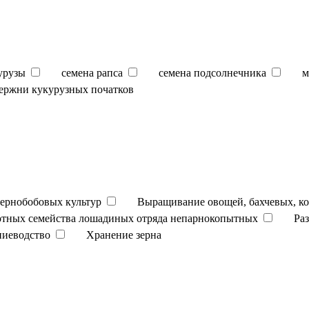
урузы
семена рапса
семена подсолнечника
м
ержни кукурузных початков
ернобобовых культур
Выращивание овощей, бахчевых, к
отных семейства лошадиных отряда непарнокопытных
Ра
ниеводство
Хранение зерна