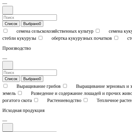
—
Список
Выбрано
0
семена сельскохозяйственных культур
семена кук
стебли кукурузы
обертка кукурузных початков
ст
Производство
—
Список
Выбрано
0
Выращивание грибов
Выращивание зерновых и з
земель
Разведение и содержание лошадей и прочих жив
рогатого скота
Растениеводство
Тепличное расте
Исходная продукция
—