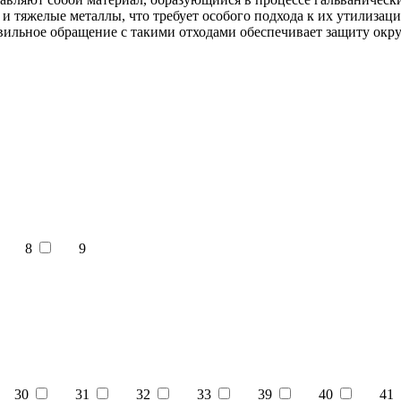
и тяжелые металлы, что требует особого подхода к их утилизаци
вильное обращение с такими отходами обеспечивает защиту окр
8
9
30
31
32
33
39
40
41