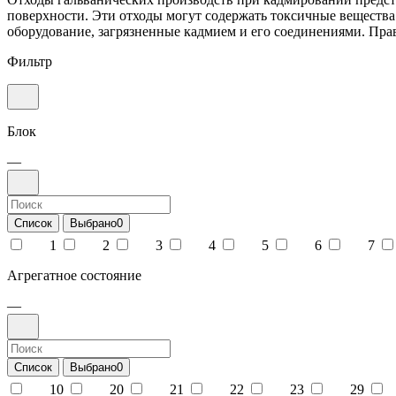
поверхности. Эти отходы могут содержать токсичные вещества 
оборудование, загрязненные кадмием и его соединениями. Пра
Фильтр
Блок
—
Список
Выбрано
0
1
2
3
4
5
6
7
Агрегатное состояние
—
Список
Выбрано
0
10
20
21
22
23
29