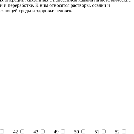
и и переработке. К ним относятся растворы, осадки и
ужающей среды и здоровье человека.
42
43
49
50
51
52