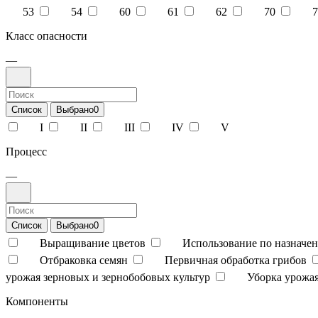
53
54
60
61
62
70
7
Класс опасности
—
Список
Выбрано
0
I
II
III
IV
V
Процесс
—
Список
Выбрано
0
Выращивание цветов
Использование по назначен
Отбраковка семян
Первичная обработка грибов
урожая зерновых и зернобобовых культур
Уборка урожая
Компоненты