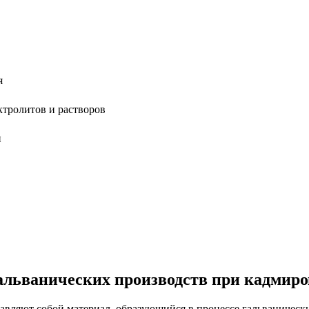
я
тролитов и растворов
и
альванических производств при кадмир
вляют собой материал, образующийся в процессе гальванически