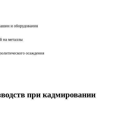
машин и оборудования
й на металлы
ролитического осаждения
зводств при кадмировании