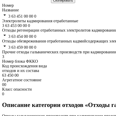
Скопировать
Номер
Название
3 63 451 00 00 0
Электролиты кадмирования отработанные
3 63 453 00 00 0
Отходы регенерации отработанных электролитов кадмировани
3 63 454 00 00 0
Отходы обезвреживания отработанных кадмийсодержащих элек
3 63 459 00 00 0
Прочие отходы гальванических производств при кадмировани
3
Номер блока ФККО
Код происхождения вида
отходов и их состава
63 450 00
Агрегатное состояние
00
Класс опасности
0
Описание категории отходов «Отходы г
Отходы гальванических производств при кадмировании предста