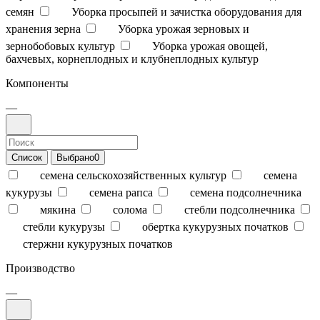
семян
Уборка просыпей и зачистка оборудования для
хранения зерна
Уборка урожая зерновых и
зернобобовых культур
Уборка урожая овощей,
бахчевых, корнеплодных и клубнеплодных культур
Компоненты
—
Список
Выбрано
0
семена сельскохозяйственных культур
семена
кукурузы
семена рапса
семена подсолнечника
мякина
солома
стебли подсолнечника
стебли кукурузы
обертка кукурузных початков
стержни кукурузных початков
Производство
—