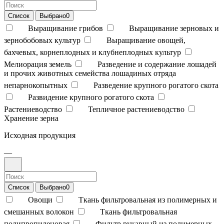
Список
Выбрано
0
Выращивание грибов
Выращивание зерновых и
зернобобовых культур
Выращивание овощей,
бахчевых, корнеплодных и клубнеплодных культур
Мелиорация земель
Разведение и содержание лошадей
и прочих животных семейства лошадиных отряда
непарнокопытных
Разведение крупного рогатого скота
Развидение крупного рогатого скота
Растениеводство
Тепличное растениеводство
Хранение зерна
Исходная продукция
—
Список
Выбрано
0
Овощи
Ткань фильтровальная из полимерных и
смешанных волокон
Ткань фильтровальная
полипропиленовая
Фильтр рукавный из полимерных