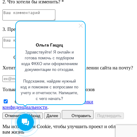
2. Что хотели бы изменить?
*
3. Предложения и фантазии
*
Ольга Гацуц
Здравствуйте! Я онлайн и
Спасибо за ваш отзыв
готова помочь с подбором
кода ФККО или оформлением
Хотите получать уведомления об обновлении сайта на почту?
документации по отходам.
Подскажем, найдем нужный
код и поможем с вопросами по
Только новости Базы данных ФККО Увозов
учету и отчетности. Напишите,
с чего начать?
Ознакомлен с принципами
политики
конфиденциальности
.
Отменить
Назад
Далее
Отправить
Подтвердить
Мы используем Cookie, чтобы улучшить проект и облегчить
вам жизнь