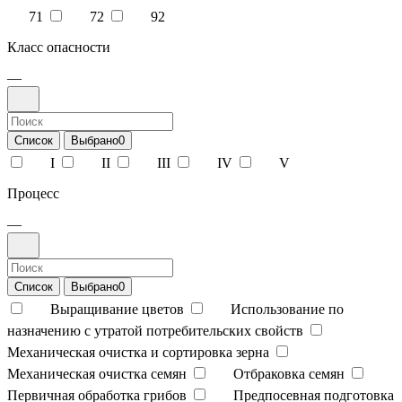
71
72
92
Класс опасности
—
Список
Выбрано
0
I
II
III
IV
V
Процесс
—
Список
Выбрано
0
Выращивание цветов
Использование по
назначению с утратой потребительских свойств
Механическая очистка и сортировка зерна
Механическая очистка семян
Отбраковка семян
Первичная обработка грибов
Предпосевная подготовка