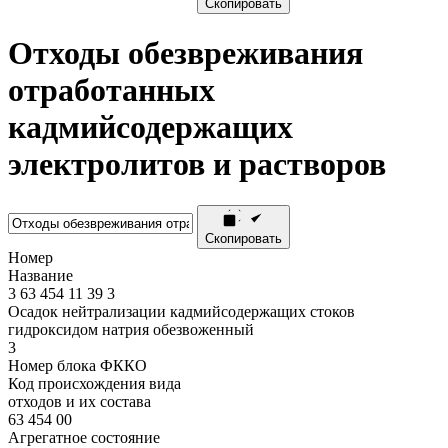
Скопировать
Отходы обезвреживания
отработанных
кадмийсодержащих
электролитов и растворов
Скопировать
Номер
Название
3
63
454
11
39
3
Осадок нейтрализации кадмийсодержащих стоков
гидроксидом натрия обезвоженный
3
Номер блока ФККО
Код происхождения вида
отходов и их состава
63 454 00
Агрегатное состояние