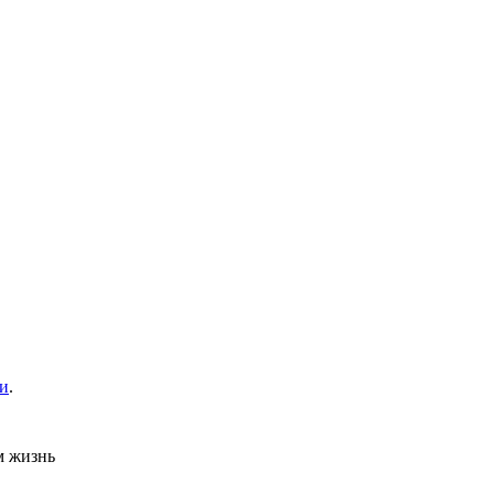
и
.
м жизнь