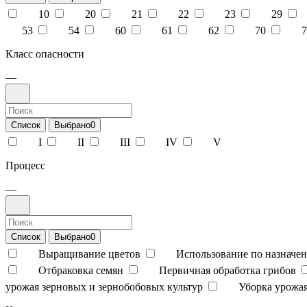
10
20
21
22
23
29
53
54
60
61
62
70
7
Класс опасности
—
Список
Выбрано
0
I
II
III
IV
V
Процесс
—
Список
Выбрано
0
Выращивание цветов
Использование по назначен
Отбраковка семян
Первичная обработка грибов
урожая зерновых и зернобобовых культур
Уборка урожая