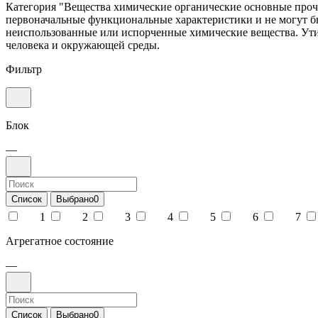
Категория "Вещества химические органические основные прочи
первоначальные функциональные характеристики и не могут бы
неиспользованные или испорченные химические вещества. Утил
человека и окружающей среды.
Фильтр
Блок
—
Список
Выбрано
0
1
2
3
4
5
6
7
Агрегатное состояние
—
Список
Выбрано
0