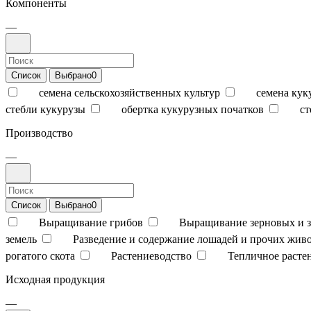
Компоненты
—
Список
Выбрано
0
семена сельскохозяйственных культур
семена кук
стебли кукурузы
обертка кукурузных початков
ст
Производство
—
Список
Выбрано
0
Выращивание грибов
Выращивание зерновых и з
земель
Разведение и содержание лошадей и прочих жив
рогатого скота
Растениеводство
Тепличное расте
Исходная продукция
—