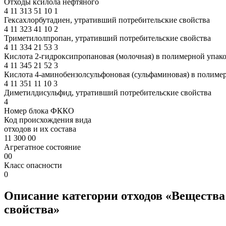
Отходы ксилола нефтяного
4
11
313
51
10
1
Гексахлорбутадиен, утративший потребительские свойства
4
11
323
41
10
2
Триметилолпропан, утративший потребительские свойства
4
11
334
21
53
3
Кислота 2-гидроксипропановая (молочная) в полимерной упако
4
11
345
21
52
3
Кислота 4-аминобензолсульфоновая (сульфаминовая) в полимер
4
11
351
11
10
3
Диметилдисульфид, утративший потребительские свойства
4
Номер блока ФККО
Код происхождения вида
отходов и их состава
11 300 00
Агрегатное состояние
00
Класс опасности
0
Описание категории отходов «Вещества
свойства»