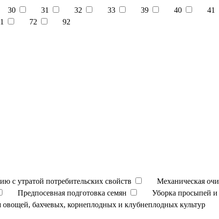
30
31
32
33
39
40
41
1
72
92
ию с утратой потребительских свойств
Механическая очи
Предпосевная подготовка семян
Уборка просыпей и 
 овощей, бахчевых, корнеплодных и клубнеплодных культур