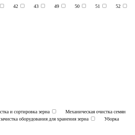
42
43
49
50
51
52
стка и сортировка зерна
Механическая очистка семян
зачистка оборудования для хранения зерна
Уборка