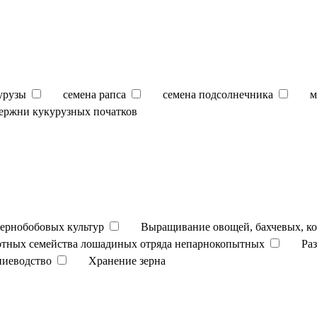
урузы
семена рапса
семена подсолнечника
м
ержни кукурузных початков
ернобобовых культур
Выращивание овощей, бахчевых, к
отных семейства лошадиных отряда непарнокопытных
Ра
ниеводство
Хранение зерна