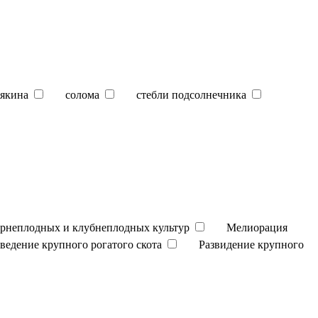
якина
солома
стебли подсолнечника
орнеплодных и клубнеплодных культур
Мелиорация
зведение крупного рогатого скота
Развидение крупного