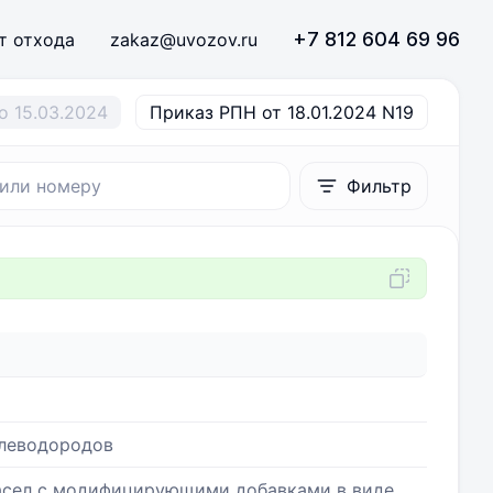
+7 812 604 69 96
т отхода
zakaz@uvozov.ru
о 15.03.2024
Приказ РПН от 18.01.2024 N19
Фильтр
глеводородов
масел с модифицирующими добавками в виде