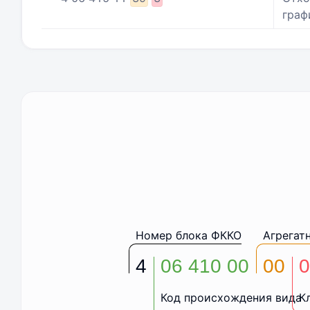
граф
Номер блока ФККО
Агрегат
4
06 410 00
00
0
Код происхождения вида
К