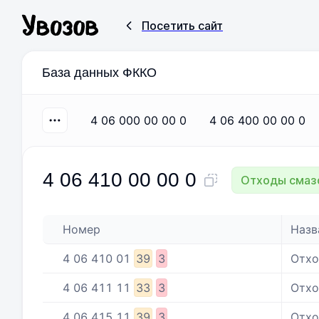
Посетить сайт
База данных ФККО
4 06 000 00 00 0
4 06 400 00 00 0
4 06 410 00 00 0
Отходы смазо
Номер
Назв
4
06
410
01
39
3
Отхо
4
06
411
11
33
3
Отхо
4
06
415
11
39
3
Отхо