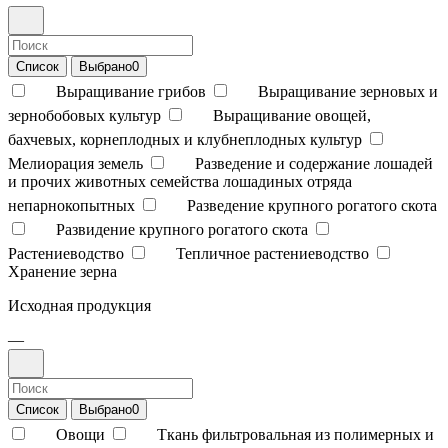
Список
Выбрано
0
Выращивание грибов
Выращивание зерновых и
зернобобовых культур
Выращивание овощей,
бахчевых, корнеплодных и клубнеплодных культур
Мелиорация земель
Разведение и содержание лошадей
и прочих животных семейства лошадиных отряда
непарнокопытных
Разведение крупного рогатого скота
Развидение крупного рогатого скота
Растениеводство
Тепличное растениеводство
Хранение зерна
Исходная продукция
—
Список
Выбрано
0
Овощи
Ткань фильтровальная из полимерных и