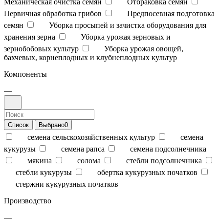
Механическая очистка семян
Отбраковка семян
Первичная обработка грибов
Предпосевная подготовка
семян
Уборка просыпей и зачистка оборудования для
хранения зерна
Уборка урожая зерновых и
зернобобовых культур
Уборка урожая овощей,
бахчевых, корнеплодных и клубнеплодных культур
Компоненты
—
Список
Выбрано
0
семена сельскохозяйственных культур
семена
кукурузы
семена рапса
семена подсолнечника
мякина
солома
стебли подсолнечника
стебли кукурузы
обертка кукурузных початков
стержни кукурузных початков
Производство
—