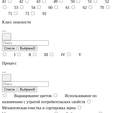
41
42
43
49
50
51
52
53
54
60
61
62
70
71
72
92
Класс опасности
—
Список
Выбрано
0
I
II
III
IV
V
Процесс
—
Список
Выбрано
0
Выращивание цветов
Использование по
назначению с утратой потребительских свойств
Механическая очистка и сортировка зерна