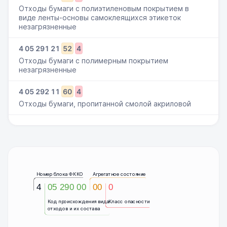
Отходы бумаги с полиэтиленовым покрытием в
виде ленты-основы самоклеящихся этикеток
незагрязненные
4
05
291
21
52
4
Отходы бумаги с полимерным покрытием
незагрязненные
4
05
292
11
60
4
Отходы бумаги, пропитанной смолой акриловой
Номер блока ФККО
Агрегатное состояние
4
05 290 00
00
0
Код происхождения вида
Класс опасности
отходов и их состава