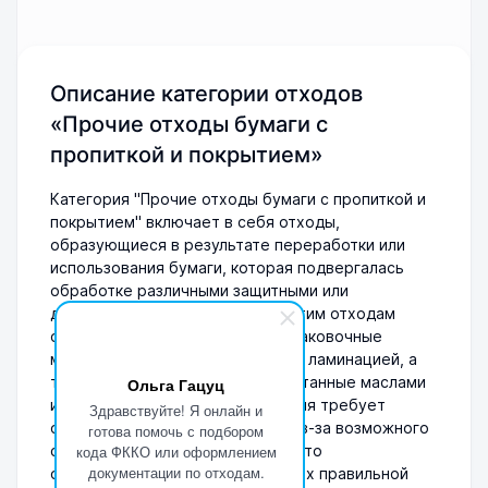
Описание категории отходов
«Прочие отходы бумаги с
пропиткой и покрытием»
Категория "Прочие отходы бумаги с пропиткой и
покрытием" включает в себя отходы,
образующиеся в результате переработки или
использования бумаги, которая подвергалась
обработке различными защитными или
декоративными покрытиями. К этим отходам
относятся, например, старые упаковочные
материалы, картонные изделия с ламинацией, а
также бумажные изделия, пропитанные маслами
Ольга Гацуц
или химикатами. Данная категория требует
Здравствуйте! Я онлайн и
особого подхода к утилизации из-за возможного
готова помочь с подбором
содержания вредных веществ, что
кода ФККО или оформлением
документации по отходам.
обуславливает необходимость их правильной