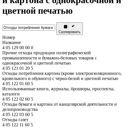
и картона с однокрасочной и
цветной печатью
Скопировать
Номер
Название
4 05 129 00 00 0
Прочие отходы продукции полиграфической
промышленности и бумажно-беловых товаров с
однокрасочной и цветной печатью
4
05
121
01
20
5
Отходы потребления картона (кроме электроизоляционного,
кровельного и обувного) с черно-белой и цветной печатью
4
05
122
01
60
5
Использованные книги, журналы, брошюры, проспекты,
каталоги
4
05
122
02
60
5
Отходы бумаги и картона от канцелярской деятельности и
делопроизводства
4
05
122
03
60
5
Отходы газет
4
05
122
11
60
5