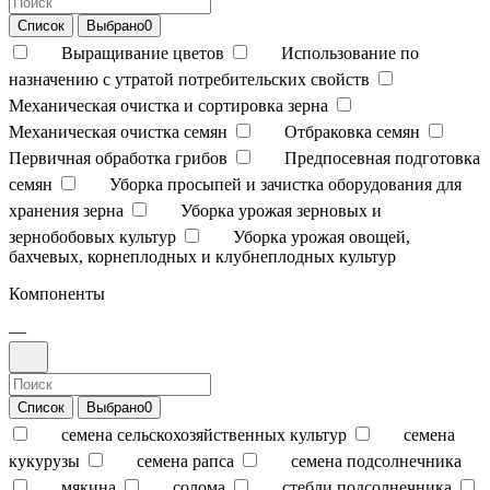
Список
Выбрано
0
Выращивание цветов
Использование по
назначению с утратой потребительских свойств
Механическая очистка и сортировка зерна
Механическая очистка семян
Отбраковка семян
Первичная обработка грибов
Предпосевная подготовка
семян
Уборка просыпей и зачистка оборудования для
хранения зерна
Уборка урожая зерновых и
зернобобовых культур
Уборка урожая овощей,
бахчевых, корнеплодных и клубнеплодных культур
Компоненты
—
Список
Выбрано
0
семена сельскохозяйственных культур
семена
кукурузы
семена рапса
семена подсолнечника
мякина
солома
стебли подсолнечника