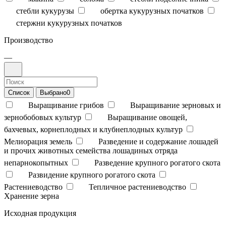
стебли кукурузы
обертка кукурузных початков
стержни кукурузных початков
Производство
—
Список
Выбрано
0
Выращивание грибов
Выращивание зерновых и
зернобобовых культур
Выращивание овощей,
бахчевых, корнеплодных и клубнеплодных культур
Мелиорация земель
Разведение и содержание лошадей
и прочих животных семейства лошадиных отряда
непарнокопытных
Разведение крупного рогатого скота
Развидение крупного рогатого скота
Растениеводство
Тепличное растениеводство
Хранение зерна
Исходная продукция