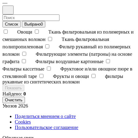
—
Список
Выбрано
0
Овощи
Ткань фильтровальная из полимерных и
смешанных волокон
Ткань фильтровальная
полипропиленовая
Фильтр рукавный из полимерных
волокон
Фильтрующие элементы (патроны) на основе
графита
Фильтры воздушные картонные
Фильтры кассетные
Фруктовое и/или овощное пюре в
стеклянной таре
Фрукты и овощи
фильтры
рукавные из синтетических волокон
Показать
Найдено:
0
Очистить
Увозов
2026
Поделиться мнением о сайте
Cookies
Пользовательское соглашение
Обратная связь