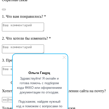
1. Что вам понравилось?
*
2. Что хотели бы изменить?
*
3. Предложения и фантазии
*
Ольга Гацуц
Здравствуйте! Я онлайн и
Спасибо за ваш отзыв
готова помочь с подбором
кода ФККО или оформлением
Хотите получать уведомления об обновлении сайта на почту?
документации по отходам.
Подскажем, найдем нужный
код и поможем с вопросами по
Только новости Базы данных ФККО Увозов