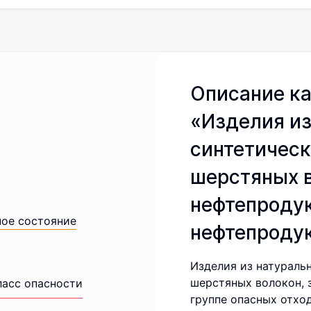
Описание ка
«Изделия из
синтетическ
шерстяных в
нефтепроду
ное состояние
нефтепродук
Изделия из натураль
шерстяных волокон, 
ласс опасности
группе опасных отхо