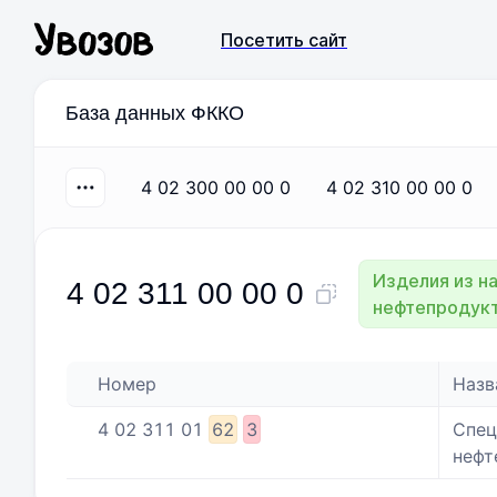
Посетить сайт
База данных ФККО
4 02 300 00 00 0
4 02 310 00 00 0
Изделия из н
4 02 311 00 00 0
нефтепродукт
Номер
Назв
4
02
311
01
62
3
Спец
нефт