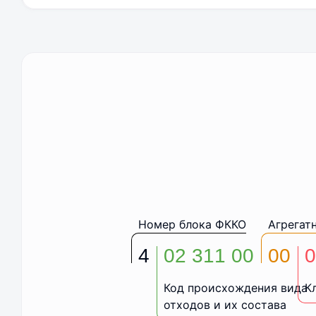
Номер блока ФККО
Агрегат
4
02 311 00
00
0
Код происхождения вида
К
отходов и их состава