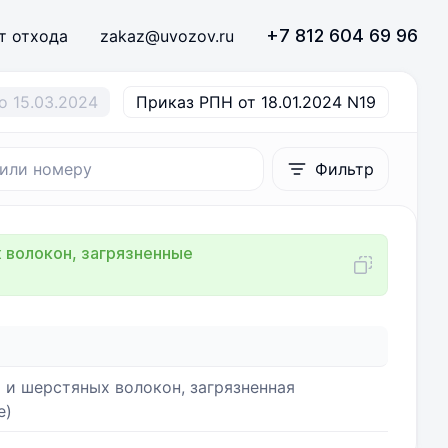
+7 812 604 69 96
т отхода
zakaz@uvozov.ru
о 15.03.2024
Приказ РПН от 18.01.2024 N19
Фильтр
х волокон, загрязненные
 и шерстяных волокон, загрязненная
е)