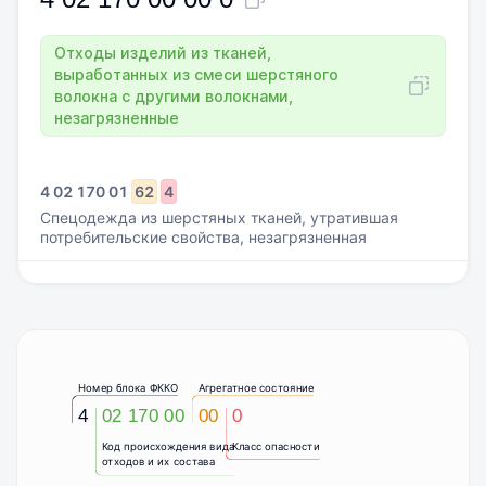
Отходы изделий из тканей,
выработанных из смеси шерстяного
волокна с другими волокнами,
незагрязненные
4
02
170
01
62
4
Спецодежда из шерстяных тканей, утратившая
потребительские свойства, незагрязненная
Номер блока ФККО
Агрегатное состояние
4
02 170 00
00
0
Код происхождения вида
Класс опасности
отходов и их состава