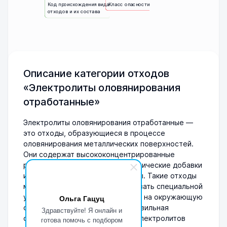
Код происхождения вида
Класс опасности
отходов и их состава
Описание категории отходов
«Электролиты оловянирования
отработанные»
Электролиты оловянирования отработанные —
это отходы, образующиеся в процессе
оловянирования металлических поверхностей.
Они содержат высококонцентрированные
растворенные соли олова, органические добавки
и другие химические компоненты. Такие отходы
могут быть токсичными и требовать специальной
утилизации из-за их воздействия на окружающую
Ольга Гацуц
среду и здоровье человека. Правильная
Здравствуйте! Я онлайн и
обработка и переработка этих электролитов
готова помочь с подбором