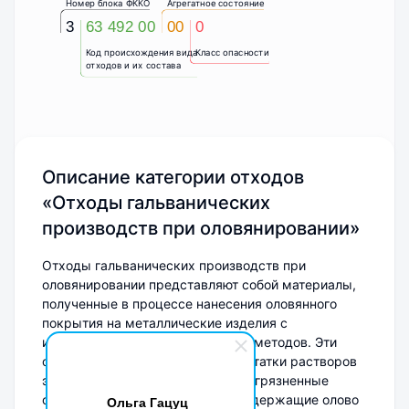
Номер блока ФККО
Агрегатное состояние
3
63 492 00
00
0
Код происхождения вида
Класс опасности
отходов и их состава
Описание категории отходов
«Отходы гальванических
производств при оловянировании»
Отходы гальванических производств при
оловянировании представляют собой материалы,
полученные в процессе нанесения оловянного
покрытия на металлические изделия с
использованием гальванических методов. Эти
отходы могут включать в себя остатки растворов
электролитов, осадки, а также загрязненные
фильтры и другие материалы, содержащие олово
Ольга Гацуц