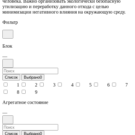
человека. Важно организовать экологически безопасную
утилизацию и переработку данного отхода с целью
минимизации негативного влияния на окружающую среду.
Фильтр
Блок
—
Список
Выбрано
0
1
2
3
4
5
6
7
8
9
Агрегатное состояние
—
Список
Выбрано
0