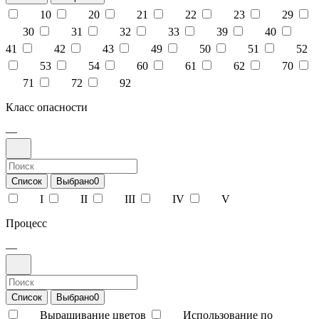
10
20
21
22
23
29
30
31
32
33
39
40
41
42
43
49
50
51
52
53
54
60
61
62
70
71
72
92
Класс опасности
—
Список
Выбрано
0
I
II
III
IV
V
Процесс
—
Список
Выбрано
0
Выращивание цветов
Использование по