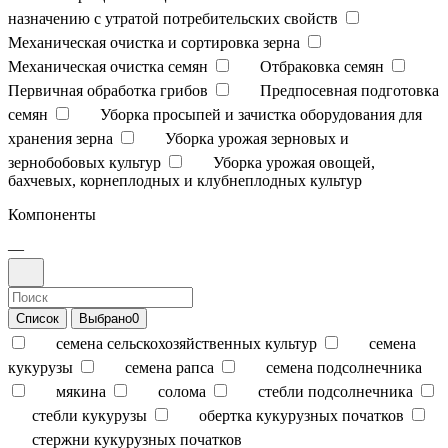
назначению с утратой потребительских свойств
Механическая очистка и сортировка зерна
Механическая очистка семян
Отбраковка семян
Первичная обработка грибов
Предпосевная подготовка
семян
Уборка просыпей и зачистка оборудования для
хранения зерна
Уборка урожая зерновых и
зернобобовых культур
Уборка урожая овощей,
бахчевых, корнеплодных и клубнеплодных культур
Компоненты
—
Список
Выбрано
0
семена сельскохозяйственных культур
семена
кукурузы
семена рапса
семена подсолнечника
мякина
солома
стебли подсолнечника
стебли кукурузы
обертка кукурузных початков
стержни кукурузных початков