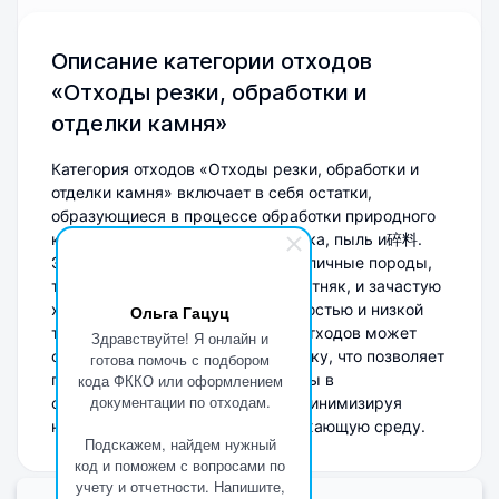
Описание категории отходов
«Отходы резки, обработки и
отделки камня»
Категория отходов «Отходы резки, обработки и
отделки камня» включает в себя остатки,
образующиеся в процессе обработки природного
камня, такие как обрезки, стружка, пыль и碎料.
Эти отходы могут содержать различные породы,
такие как гранит, мрамор и известняк, и зачастую
характеризуются высокой прочностью и низкой
Ольга Гацуц
токсичностью. Утилизация этих отходов может
Здравствуйте! Я онлайн и
осуществляться через переработку, что позволяет
готова помочь с подбором
повторно использовать материалы в
кода ФККО или оформлением
документации по отходам.
строительстве и производстве, минимизируя
негативное воздействие на окружающую среду.
Подскажем, найдем нужный
код и поможем с вопросами по
учету и отчетности. Напишите,