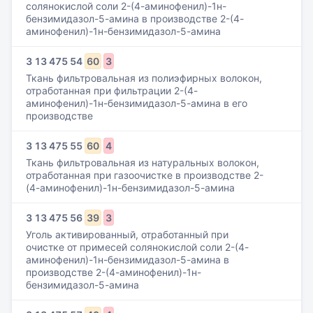
солянокислой соли 2-(4-аминофенил)-1н-
бензимидазол-5-амина в производстве 2-(4-
аминофенил)-1н-бензимидазол-5-амина
3
13
475
54
60
3
Ткань фильтровальная из полиэфирных волокон,
отработанная при фильтрации 2-(4-
аминофенил)-1н-бензимидазол-5-амина в его
производстве
3
13
475
55
60
4
Ткань фильтровальная из натуральных волокон,
отработанная при газоочистке в производстве 2-
(4-аминофенил)-1н-бензимидазол-5-амина
3
13
475
56
39
3
Уголь активированный, отработанный при
очистке от примесей солянокислой соли 2-(4-
аминофенил)-1н-бензимидазол-5-амина в
производстве 2-(4-аминофенил)-1н-
бензимидазол-5-амина