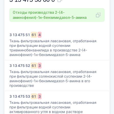
Отходы производства 2-(4-
аминофенил)-1н-бензимидазол-5-амина
3
13
475
51
61
4
Ткань фильтровальная лавсановая, отработанная
при фильтрации водной суспензии
триаминобензанилида в производстве 2-(4-
аминофенил)-1н-бензимидазол-5-амина
3
13
475
52
61
3
Ткань фильтровальная лавсановая, отработанная
при фильтрации солянокислой суспензии 2-(4-
аминофенил)-1н-бензимидазол-5-амина в его
производстве
3
13
475
53
61
3
Ткань фильтровальная лавсановая, отработанная
при фильтрации водной суспензии
активированного угля в водном растворе