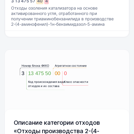
3
13
475
57
40
4
Отходы озоления катализатора на основе
активированного угля, отработанного при
получении триаминобензанилида в производстве
2-(4-аминофенил)-1н-бензимидазол-5-амина
Номер блока ФККО
Агрегатное состояние
3
13 475 50
00
0
Код происхождения вида
Класс опасности
отходов и их состава
Описание категории отходов
«Отходы производства 2-(4-