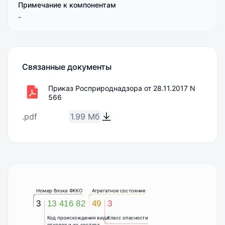
Примечание к компонентам
-
Связанные документы
Приказ Росприроднадзора от 28.11.2017 N
566
.pdf
1.99 Мб
Номер блока ФККО
Агрегатное состояние
3
13 416 82
49
3
Код происхождения вида
Класс опасности
отходов и их состава