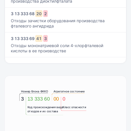
производства диоктилфталата
3
13
333
68
20
2
Отходы зачистки оборудования производства
фталевого ангидрида
3
13
333
69
41
3
Отходы мононатриевой соли 4-хлорфталевой
кислоты в ее производстве
Номер блока ФККО
Агрегатное состояние
3
13 333 60
00
0
Код происхождения вида
Класс опасности
отходов и их состава