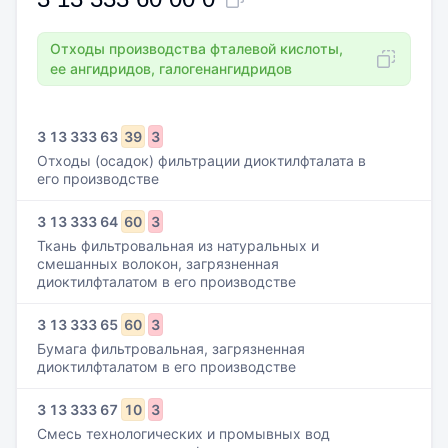
Отходы производства фталевой кислоты,
ее ангидридов, галогенангидридов
3
13
333
63
39
3
Отходы (осадок) фильтрации диоктилфталата в
его производстве
3
13
333
64
60
3
Ткань фильтровальная из натуральных и
смешанных волокон, загрязненная
диоктилфталатом в его производстве
3
13
333
65
60
3
Бумага фильтровальная, загрязненная
диоктилфталатом в его производстве
3
13
333
67
10
3
Смесь технологических и промывных вод