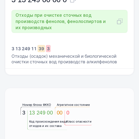
Отходы при очистке сточных вод
производств фенолов, фенолоспиртов и
их производных
3
13
249
11
39
3
Отходы (осадок) механической и биологической
очистки сточных вод производств алкилфенолов
Номер блока ФККО
Агрегатное состояние
3
13 249 00
00
0
Код происхождения вида
Класс опасности
отходов и их состава