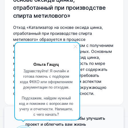
отработанный при производстве
спирта метилового»
Отход «Катализатор на основе оксида цинка,
отработанный при производстве спирта
метилового» образуется в процессе
каталитической реакции, связанном с получением
спирта метилового и его производных. Основным
компонентом отхода является оксид цинка,
который утрачивает свою активность по мере
Ольга Гацуц
эксплуатации. Данный отход может содержать
Здравствуйте! Я онлайн и
остатки органических веществ и требовать
готова помочь с подбором
специальной утилизации. Важным аспектом
кода ФККО или оформлением
документации по отходам.
является оценка воздействия на окружающую
среду и соблюдение норм безопасности.
Подскажем, найдем нужный
код и поможем с вопросами по
учету и отчетности. Напишите,
с чего начать?
Мы используем Cookie, чтобы улучшить
проект и облегчить вам жизнь
Поделиться мнением о сайте