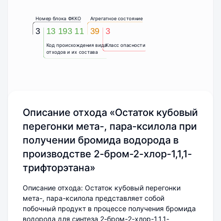
Номер блока ФККО
Агрегатное состояние
3
13 193 11
39
3
Код происхождения вида
Класс опасности
отходов и их состава
Описание отхода «Остаток кубовый
перегонки мета-, пара-ксилола при
получении бромида водорода в
производстве 2-бром-2-хлор-1,1,1-
трифторэтана»
Описание отхода: Остаток кубовый перегонки
мета-, пара-ксилола представляет собой
побочный продукт в процессе получения бромида
водорода для синтеза 2-бром-2-хлор-1,1,1-