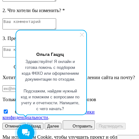
2. Что хотели бы изменить?
*
3. Предложения и фантазии
*
Ольга Гацуц
Здравствуйте! Я онлайн и
готова помочь с подбором
Спасибо за ваш отзыв
кода ФККО или оформлением
Хотите получать уведомления об обновлении сайта на почту?
документации по отходам.
Подскажем, найдем нужный
код и поможем с вопросами по
Только новости Базы данных ФККО Увозов
учету и отчетности. Напишите,
с чего начать?
Ознакомлен с принципами
политики
конфиденциальности
.
Отменить
Назад
Далее
Отправить
Подтвердить
Мы используем Cookie, чтобы улучшить проект и облегчить