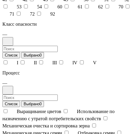
53
54
60
61
62
70
71
72
92
Класс опасности
—
Список
Выбрано
0
I
II
III
IV
V
Процесс
—
Список
Выбрано
0
Выращивание цветов
Использование по
назначению с утратой потребительских свойств
Механическая очистка и сортировка зерна
Механическая очистка семян
Отбраковка семян