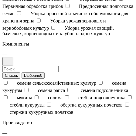
Первичная обработка грибов
Предпосевная подготовка
семян
Уборка просыпей и зачистка оборудования для
хранения зерна
Уборка урожая зерновых и
зернобобовых культур
Уборка урожая овощей,
бахчевых, корнеплодных и клубнеплодных культур
Компоненты
—
Список
Выбрано
0
семена сельскохозяйственных культур
семена
кукурузы
семена рапса
семена подсолнечника
мякина
солома
стебли подсолнечника
стебли кукурузы
обертка кукурузных початков
стержни кукурузных початков
Производство
—