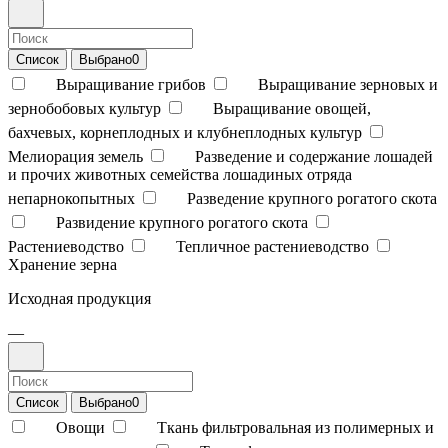
Список
Выбрано
0
Выращивание грибов
Выращивание зерновых и
зернобобовых культур
Выращивание овощей,
бахчевых, корнеплодных и клубнеплодных культур
Мелиорация земель
Разведение и содержание лошадей
и прочих животных семейства лошадиных отряда
непарнокопытных
Разведение крупного рогатого скота
Развидение крупного рогатого скота
Растениеводство
Тепличное растениеводство
Хранение зерна
Исходная продукция
—
Список
Выбрано
0
Овощи
Ткань фильтровальная из полимерных и