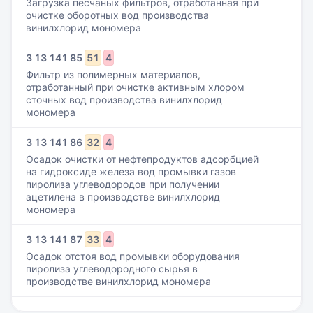
Загрузка песчаных фильтров, отработанная при
очистке оборотных вод производства
винилхлорид мономера
3
13
141
85
51
4
Фильтр из полимерных материалов,
отработанный при очистке активным хлором
сточных вод производства винилхлорид
мономера
3
13
141
86
32
4
Осадок очистки от нефтепродуктов адсорбцией
на гидроксиде железа вод промывки газов
пиролиза углеводородов при получении
ацетилена в производстве винилхлорид
мономера
3
13
141
87
33
4
Осадок отстоя вод промывки оборудования
пиролиза углеводородного сырья в
производстве винилхлорид мономера