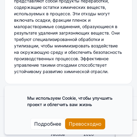
представляют собой продукты переработки,
содержащие остатки химических веществ,
используемых в процессе. Эти отходы могут
включать осадки, фракции пленок и
малорастворимые соединения, образующиеся в
результате удаления загрязняющих веществ. Они
требуют специализированной обработки и
утилизации, чтобы минимизировать воздействие
на окружающую среду и обеспечить безопасность
производственных процессов. Эффективное
управление такими отходами способствует
устойчивому развитию химической отрасли.
Мы используем Cookie, чтобы улучшить
проект и облегчить вам жизнь
Поделиться мнением о сайте
Cookies
Пользовательское соглашение
Подробнее
Превосходно
Увозов
2026