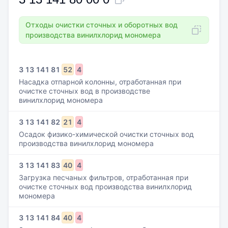
Отходы очистки сточных и оборотных вод
производства винилхлорид мономера
3
13
141
81
52
4
Насадка отпарной колонны, отработанная при
очистке сточных вод в производстве
винилхлорид мономера
3
13
141
82
21
4
Осадок физико-химической очистки сточных вод
производства винилхлорид мономера
3
13
141
83
40
4
Загрузка песчаных фильтров, отработанная при
очистке сточных вод производства винилхлорид
мономера
3
13
141
84
40
4