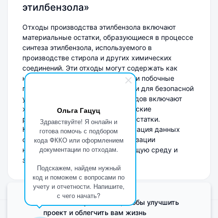
этилбензола»
Отходы производства этилбензола включают
материальные остатки, образующиеся в процессе
синтеза этилбензола, используемого в
производстве стирола и других химических
соединений. Эти отходы могут содержать как
неиспользованные реагенты, так и побочные
продукты, что делает их важными для безопасной
утилизации. Основные виды отходов включают
жидкости, содержащие органические
Ольга Гацуц
растворители, а также твердые остатки.
Здравствуйте! Я онлайн и
Корректная переработка и утилизация данных
готова помочь с подбором
отходов необходимы для минимизации
кода ФККО или оформлением
документации по отходам.
негативного влияния на окружающую среду и
здоровья людей.
Подскажем, найдем нужный
код и поможем с вопросами по
учету и отчетности. Напишите,
с чего начать?
Мы используем Cookie, чтобы улучшить
проект и облегчить вам жизнь
Поделиться мнением о сайте