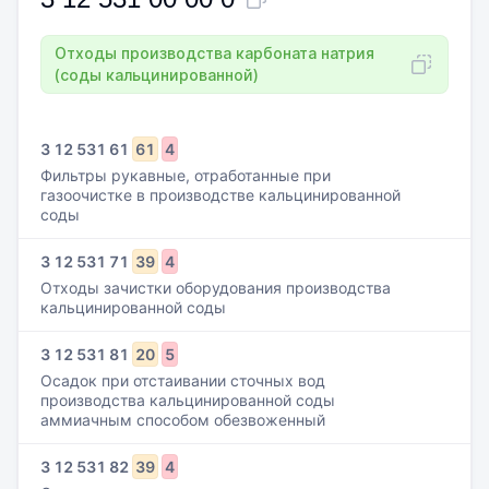
Отходы производства карбоната натрия
(соды кальцинированной)
3
12
531
61
61
4
Фильтры рукавные, отработанные при
газоочистке в производстве кальцинированной
соды
3
12
531
71
39
4
Отходы зачистки оборудования производства
кальцинированной соды
3
12
531
81
20
5
Осадок при отстаивании сточных вод
производства кальцинированной соды
аммиачным способом обезвоженный
3
12
531
82
39
4