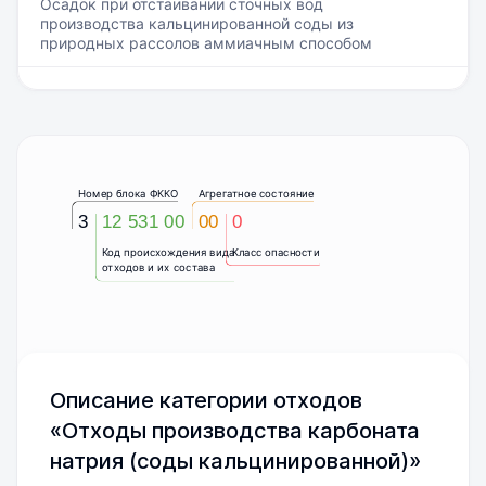
Осадок при отстаивании сточных вод
производства кальцинированной соды из
природных рассолов аммиачным способом
Номер блока ФККО
Агрегатное состояние
3
12 531 00
00
0
Код происхождения вида
Класс опасности
отходов и их состава
Описание категории отходов
«Отходы производства карбоната
натрия (соды кальцинированной)»