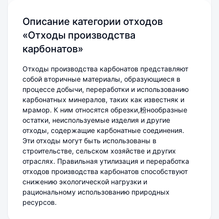
Описание категории отходов
«Отходы производства
карбонатов»
Отходы производства карбонатов представляют
собой вторичные материалы, образующиеся в
процессе добычи, переработки и использованию
карбонатных минералов, таких как известняк и
мрамор. К ним относятся обрезки,粉нообразные
остатки, неиспользуемые изделия и другие
отходы, содержащие карбонатные соединения.
Эти отходы могут быть использованы в
строительстве, сельском хозяйстве и других
Ольга Гацуц
отраслях. Правильная утилизация и переработка
Здравствуйте! Я онлайн и
отходов производства карбонатов способствуют
готова помочь с подбором
снижению экологической нагрузки и
кода ФККО или оформлением
документации по отходам.
рациональному использованию природных
ресурсов.
Подскажем, найдем нужный