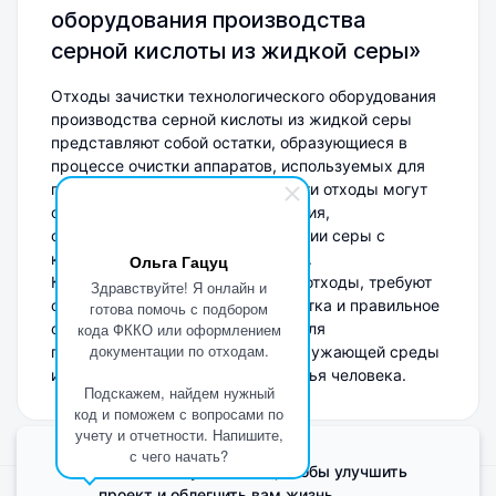
оборудования производства
серной кислоты из жидкой серы»
Отходы зачистки технологического оборудования
производства серной кислоты из жидкой серы
представляют собой остатки, образующиеся в
процессе очистки аппаратов, используемых для
производства серной кислоты. Эти отходы могут
содержать химические соединения,
образующиеся при взаимодействии серы с
кислотами и другими реагентами.
Ольга Гацуц
Классифицируются как опасные отходы, требуют
Здравствуйте! Я онлайн и
специальной утилизации. Обработка и правильное
готова помочь с подбором
обращение с ними необходимы для
кода ФККО или оформлением
документации по отходам.
предотвращения загрязнения окружающей среды
и минимизации риска для здоровья человека.
Подскажем, найдем нужный
код и поможем с вопросами по
учету и отчетности. Напишите,
с чего начать?
Мы используем Cookie, чтобы улучшить
проект и облегчить вам жизнь