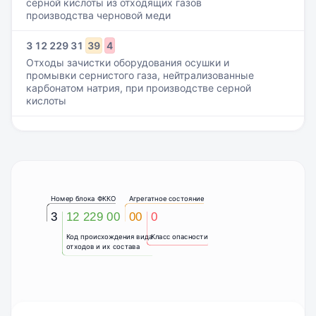
серной кислоты из отходящих газов
производства черновой меди
3
12
229
31
39
4
Отходы зачистки оборудования осушки и
промывки сернистого газа, нейтрализованные
карбонатом натрия, при производстве серной
кислоты
Номер блока ФККО
Агрегатное состояние
3
12 229 00
00
0
Код происхождения вида
Класс опасности
отходов и их состава