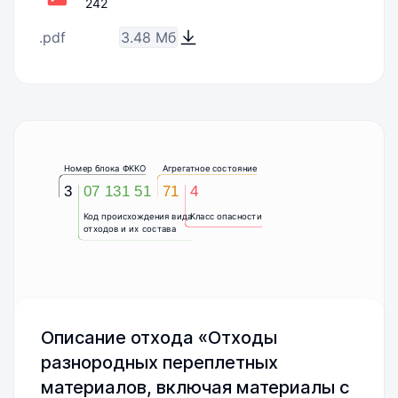
242
.pdf
3.48 Мб
Номер блока ФККО
Агрегатное состояние
3
07 131 51
71
4
Код происхождения вида
Класс опасности
отходов и их состава
Описание отхода «Отходы
разнородных переплетных
материалов, включая материалы с