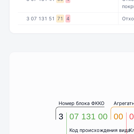
покр
3
07
131
51
71
4
Отхо
Номер блока ФККО
Агрегат
3
07 131 00
00
0
Код происхождения вида
К