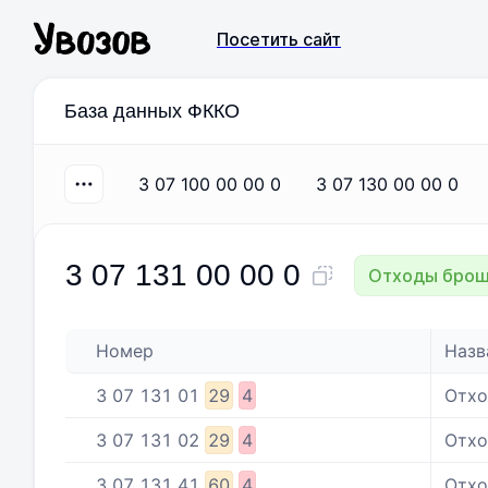
Посетить сайт
База данных ФККО
3 07 100 00 00 0
3 07 130 00 00 0
3 07 131 00 00 0
Отходы брош
Номер
Назв
3
07
131
01
29
4
Отхо
3
07
131
02
29
4
Отхо
3
07
131
41
60
4
Отхо