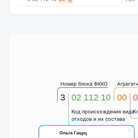
Номер блока ФККО
Агрегат
3
02 112 10
00
0
Код происхождения вида
К
отходов и их состава
Ольга Гацуц