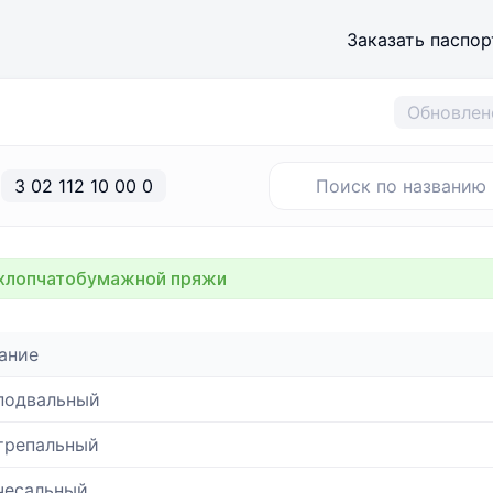
Заказать паспор
Обновлен
3 02 112 10 00 0
 хлопчатобумажной пряжи
ание
подвальный
трепальный
чесальный