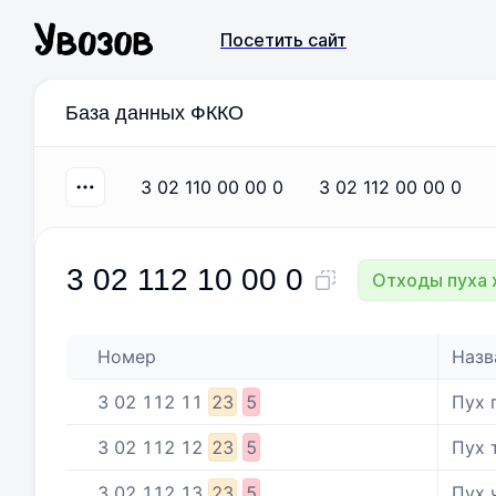
Посетить сайт
База данных ФККО
3 02 110 00 00 0
3 02 112 00 00 0
3 02 112 10 00 0
Отходы пуха
Номер
Назв
3
02
112
11
23
5
Пух 
3
02
112
12
23
5
Пух 
3
02
112
13
23
5
Пух 