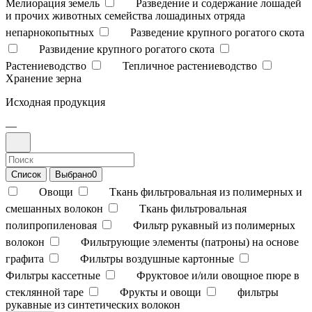
Мелиорация земель
Разведение и содержание лошадей
и прочих животных семейства лошадиных отряда
непарнокопытных
Разведение крупного рогатого скота
Развидение крупного рогатого скота
Растениеводство
Тепличное растениеводство
Хранение зерна
Исходная продукция
—
Список
Выбрано
0
Овощи
Ткань фильтровальная из полимерных и
смешанных волокон
Ткань фильтровальная
полипропиленовая
Фильтр рукавный из полимерных
волокон
Фильтрующие элементы (патроны) на основе
графита
Фильтры воздушные картонные
Фильтры кассетные
Фруктовое и/или овощное пюре в
стеклянной таре
Фрукты и овощи
фильтры
рукавные из синтетических волокон