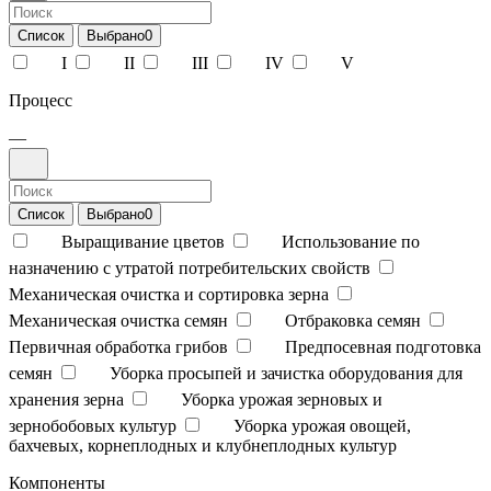
Список
Выбрано
0
I
II
III
IV
V
Процесс
—
Список
Выбрано
0
Выращивание цветов
Использование по
назначению с утратой потребительских свойств
Механическая очистка и сортировка зерна
Механическая очистка семян
Отбраковка семян
Первичная обработка грибов
Предпосевная подготовка
семян
Уборка просыпей и зачистка оборудования для
хранения зерна
Уборка урожая зерновых и
зернобобовых культур
Уборка урожая овощей,
бахчевых, корнеплодных и клубнеплодных культур
Компоненты