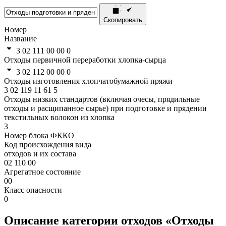
Скопировать
Номер
Название
3 02 111 00 00 0
Отходы первичной переработки хлопка-сырца
3 02 112 00 00 0
Отходы изготовления хлопчатобумажной пряжи
3
02
119
11
61
5
Отходы низких стандартов (включая очесы, прядильные
отходы и расщипанное сырье) при подготовке и прядении
текстильных волокон из хлопка
3
Номер блока ФККО
Код происхождения вида
отходов и их состава
02 110 00
Агрегатное состояние
00
Класс опасности
0
Описание категории отходов «Отходы