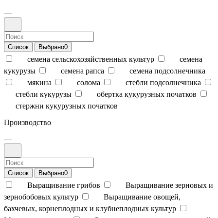
—
Список
Выбрано
0
семена сельскохозяйственных культур
семена
кукурузы
семена рапса
семена подсолнечника
мякина
солома
стебли подсолнечника
стебли кукурузы
обертка кукурузных початков
стержни кукурузных початков
Производство
—
Список
Выбрано
0
Выращивание грибов
Выращивание зерновых и
зернобобовых культур
Выращивание овощей,
бахчевых, корнеплодных и клубнеплодных культур