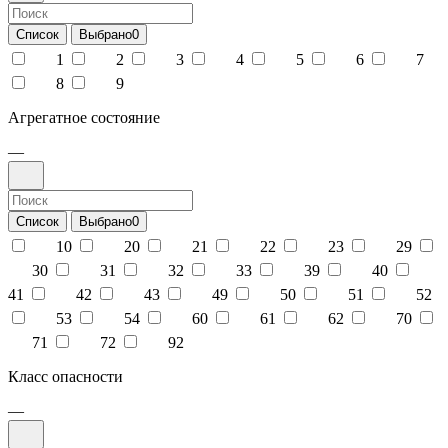
Список
Выбрано
0
1
2
3
4
5
6
7
8
9
Агрегатное состояние
—
Список
Выбрано
0
10
20
21
22
23
29
30
31
32
33
39
40
41
42
43
49
50
51
52
53
54
60
61
62
70
71
72
92
Класс опасности
—