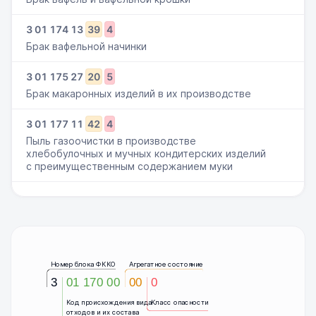
3
01
174
13
39
4
Брак вафельной начинки
3
01
175
27
20
5
Брак макаронных изделий в их производстве
3
01
177
11
42
4
Пыль газоочистки в производстве
хлебобулочных и мучных кондитерских изделий
с преимущественным содержанием муки
Номер блока ФККО
Агрегатное состояние
3
01 170 00
00
0
Код происхождения вида
Класс опасности
отходов и их состава