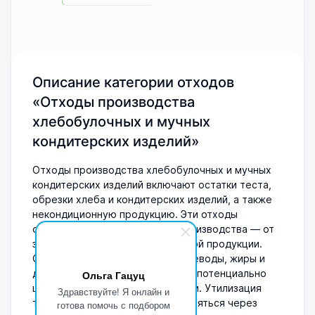
Описание категории отходов
«Отходы производства
хлебобулочных и мучных
кондитерских изделий»
Отходы производства хлебобулочных и мучных
кондитерских изделий включают остатки теста,
обрезки хлеба и кондитерских изделий, а также
некондиционную продукцию. Эти отходы
образуются на всех стадиях производства — от
замеса теста до упаковки готовой продукции.
Они могут содержать белки, углеводы, жиры и
другие вещества, что делает их потенциально
Ольга Гацуц
ценным сырьем для переработки. Утилизация
Здравствуйте! Я онлайн и
таких отходов может осуществляться через
готова помочь с подбором