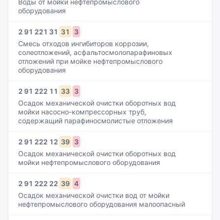
Воды от мойки нефтепромыслового
оборудования
2
91
221
31
31
3
Смесь отходов ингибиторов коррозии,
солеотложений, асфальтосмолопарафиновых
отложений при мойке нефтепромыслового
оборудования
2
91
222
11
33
3
Осадок механической очистки оборотных вод
мойки насосно-компрессорных труб,
содержащий парафиносмолистые отложения
2
91
222
12
39
3
Осадок механической очистки оборотных вод
мойки нефтепромыслового оборудования
2
91
222
22
39
4
Осадок механической очистки вод от мойки
нефтепромыслового оборудования малоопасный