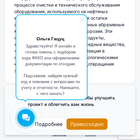
процессе очистки и технического обслуживания
оборудования, используемого на нефтяных
месторождениях. К ним относятся остатки
смывочных жидкостей, загрязнённые абразивные
материалы, а также продукты коррозии. Эти
отходы могут содержать нефтепродукты,
Ольга Гацуц
химические реагенты и другие вредные вещества,
Здравствуйте! Я онлайн и
что требует их специальной утилизации в
готова помочь с подбором
соответствии с действующими экологическими
кода ФККО или оформлением
документации по отходам.
нормами и стандартами для предотвращения
загрязнения окружающей среды.
Подскажем, найдем нужный
код и поможем с вопросами по
учету и отчетности. Напишите,
с чего начать?
Мы используем Cookie, чтобы улучшить
проект и облегчить вам жизнь
Поделиться мнением о сайте
Cookies
Пользовательское соглашение
Подробнее
Превосходно
Увозов
2026