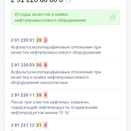
Отходы зачистки и мойки
нефтепромыслового оборудования
2
91
220
01
29
3
Асфальтосмолопарафиновые отложения при
зачистке нефтепромыслового оборудования
2
91
220
03
30
4
Асфальтосмолопарафиновые отложения при
зачистке и мойке нефтепромыслового
оборудования малоопасные
2
91
220
11
39
4
Песок при очистке нефтяных скважин,
содержащий нефтепродукты (содержание
нефтепродуктов менее 15 %)
2
91
221
12
31
4