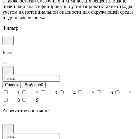
а также остатки смазочных и химических веществ. Важно
правильно классифицировать и утилизировать такие отходы с
учетом их потенциальной опасности для окружающей среды
и здоровья человека.
Фильтр
Блок
—
Список
Выбрано
0
1
2
3
4
5
6
7
8
9
Агрегатное состояние
—