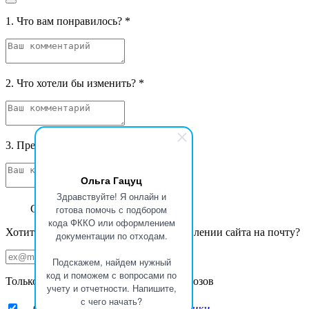
1. Что вам понравилось?
*
2. Что хотели бы изменить?
*
3. Предложения и фантазии
*
Ольга Гацуц
Здравствуйте! Я онлайн и
Спасибо за ваш отзыв
готова помочь с подбором
кода ФККО или оформлением
Хотите получать уведомления об обновлении сайта на почту?
документации по отходам.
Подскажем, найдем нужный
код и поможем с вопросами по
Только новости Базы данных ФККО Увозов
учету и отчетности. Напишите,
с чего начать?
Ознакомлен с принципами
политики