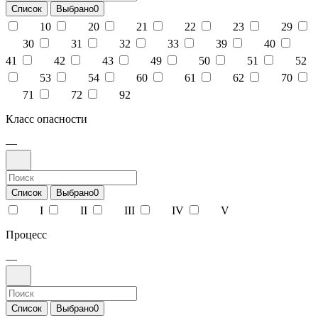
Список
Выбрано
0
10
20
21
22
23
29
30
31
32
33
39
40
41
42
43
49
50
51
52
53
54
60
61
62
70
71
72
92
Класс опасности
—
Список
Выбрано
0
I
II
III
IV
V
Процесс
—
Список
Выбрано
0