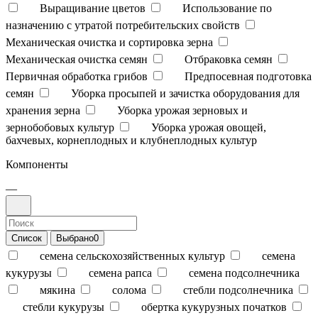
Выращивание цветов
Использование по
назначению с утратой потребительских свойств
Механическая очистка и сортировка зерна
Механическая очистка семян
Отбраковка семян
Первичная обработка грибов
Предпосевная подготовка
семян
Уборка просыпей и зачистка оборудования для
хранения зерна
Уборка урожая зерновых и
зернобобовых культур
Уборка урожая овощей,
бахчевых, корнеплодных и клубнеплодных культур
Компоненты
—
Список
Выбрано
0
семена сельскохозяйственных культур
семена
кукурузы
семена рапса
семена подсолнечника
мякина
солома
стебли подсолнечника
стебли кукурузы
обертка кукурузных початков