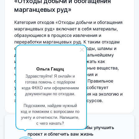
«Отходы добычи и обогащения
марганцевых руд»
Категория отходов «Отходы добычи и обогащения
марганцевых руд» включает в себя материалы,
образующиеся в процессе извлечения и
переработки марганцевых руд. К таким отходам
относятся хвосты, отсеянные породы, шламы и
другие остатки, не подлежащие дальнейшему
использованию. Они могут содержать как
полезные компоненты, так и вредные вещества,
Ольга Гацуц
что требует осторожного обращения и
Здравствуйте! Я онлайн и
специализированной утилизации. Правильное
готова помочь с подбором
управление такими отходами способствует
кода ФККО или оформлением
документации по отходам.
снижению негативного воздействия на экологию и
эффективному использованию ресурсов.
Подскажем, найдем нужный
код и поможем с вопросами по
учету и отчетности. Напишите,
с чего начать?
Мы используем Cookie, чтобы улучшить
проект и облегчить вам жизнь
Поделиться мнением о сайте