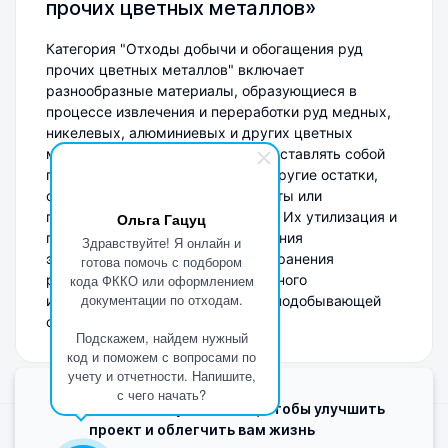
прочих цветных металлов»
Категория "Отходы добычи и обогащения руд
прочих цветных металлов" включает
разнообразные материалы, образующиеся в
процессе извлечения и переработки руд медных,
никелевых, алюминиевых и других цветных
металлов. Эти отходы могут представлять собой
породы, шламы, концентраты и другие остатки,
содержащие полезные компоненты или
потенциально опасные вещества. Их утилизация и
Ольга Гацуц
переработка важны для сокращения
Здравствуйте! Я онлайн и
экологического воздействия, сохранения
готова помочь с подбором
ресурсов и повышения эффективного
кода ФККО или оформлением
документации по отходам.
использования материалов в горнодобывающей
отрасли.
Подскажем, найдем нужный
код и поможем с вопросами по
учету и отчетности. Напишите,
с чего начать?
Мы используем Cookie, чтобы улучшить
проект и облегчить вам жизнь
Поделиться мнением о сайте