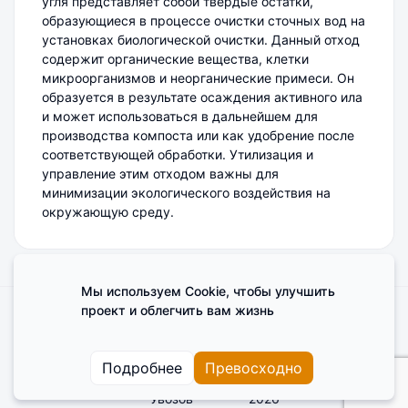
угля представляет собой твердые остатки,
образующиеся в процессе очистки сточных вод на
установках биологической очистки. Данный отход
содержит органические вещества, клетки
микроорганизмов и неорганические примеси. Он
образуется в результате осаждения активного ила
и может использоваться в дальнейшем для
производства компоста или как удобрение после
соответствующей обработки. Утилизация и
управление этим отходом важны для
минимизации экологического воздействия на
окружающую среду.
Мы используем Cookie, чтобы улучшить
проект и облегчить вам жизнь
Поделиться мнением о сайте
Cookies
Пользовательское соглашение
Подробнее
Превосходно
Увозов
2026