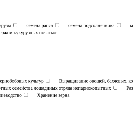
урузы
семена рапса
семена подсолнечника
м
ержни кукурузных початков
ернобобовых культур
Выращивание овощей, бахчевых, к
отных семейства лошадиных отряда непарнокопытных
Ра
ниеводство
Хранение зерна