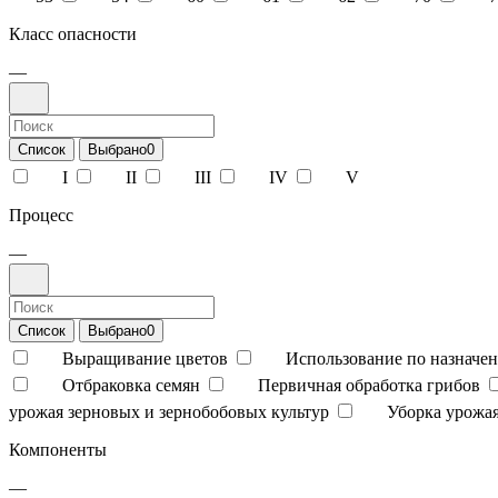
Класс опасности
—
Список
Выбрано
0
I
II
III
IV
V
Процесс
—
Список
Выбрано
0
Выращивание цветов
Использование по назначен
Отбраковка семян
Первичная обработка грибов
урожая зерновых и зернобобовых культур
Уборка урожая
Компоненты
—