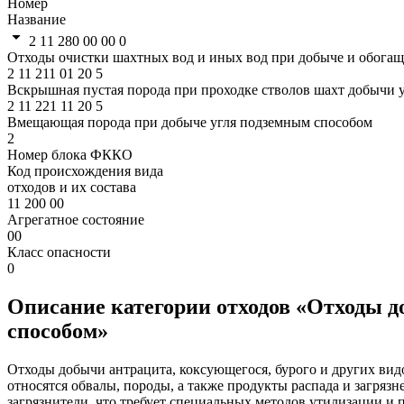
Номер
Название
2 11 280 00 00 0
Отходы очистки шахтных вод и иных вод при добыче и обогащ
2
11
211
01
20
5
Вскрышная пустая порода при проходке стволов шахт добычи 
2
11
221
11
20
5
Вмещающая порода при добыче угля подземным способом
2
Номер блока ФККО
Код происхождения вида
отходов и их состава
11 200 00
Агрегатное состояние
00
Класс опасности
0
Описание категории отходов «Отходы д
способом»
Отходы добычи антрацита, коксующегося, бурого и других вид
относятся обвалы, породы, а также продукты распада и загряз
загрязнители, что требует специальных методов утилизации и