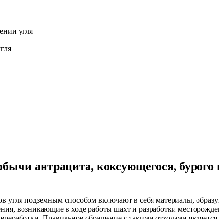
ении угля
угля
обычи антрацита, коксующегося, бурого 
ов угля подземным способом включают в себя материалы, образую
нения, возникающие в ходе работы шахт и разработки месторожд
 переработки. Правильное обращение с такими отходами являет