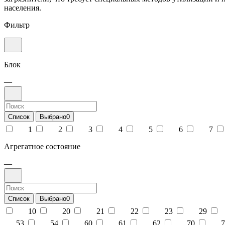
населения.
Фильтр
Блок
—
Список
Выбрано
0
1
2
3
4
5
6
7
Агрегатное состояние
—
Список
Выбрано
0
10
20
21
22
23
29
53
54
60
61
62
70
7