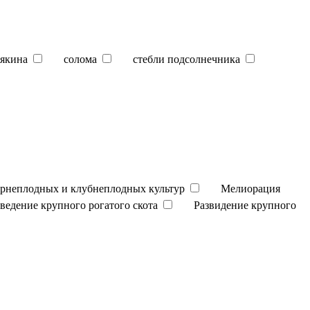
якина
солома
стебли подсолнечника
орнеплодных и клубнеплодных культур
Мелиорация
зведение крупного рогатого скота
Развидение крупного