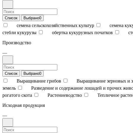
Список
Выбрано
0
семена сельскохозяйственных культур
семена кук
стебли кукурузы
обертка кукурузных початков
ст
Производство
—
Список
Выбрано
0
Выращивание грибов
Выращивание зерновых и з
земель
Разведение и содержание лошадей и прочих жив
рогатого скота
Растениеводство
Тепличное расте
Исходная продукция
—