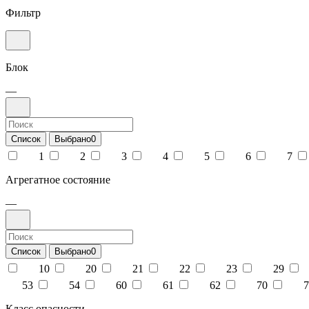
Фильтр
Блок
—
Список
Выбрано
0
1
2
3
4
5
6
7
Агрегатное состояние
—
Список
Выбрано
0
10
20
21
22
23
29
53
54
60
61
62
70
7
Класс опасности