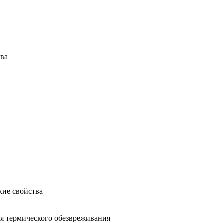
тва
кие свойства
ля термического обезвреживания