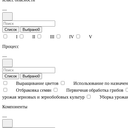
—
Список
Выбрано
0
I
II
III
IV
V
Процесс
—
Список
Выбрано
0
Выращивание цветов
Использование по назначен
Отбраковка семян
Первичная обработка грибов
урожая зерновых и зернобобовых культур
Уборка урожая
Компоненты
—