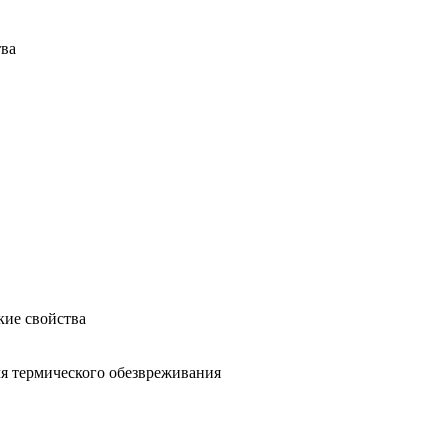
тва
кие свойства
ля термического обезвреживания