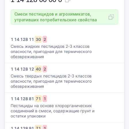
Смеси пестицидов и агрохимикатов,
утративших потребительские свойства
1
14
128
11
30
2
Смесь жидких пестицидов 2-3 классов
опасности, пригодная для термического
обезвреживания
1
14
128
12
40
2
Смесь твердых пестицидов 2-3 классов
опасности, пригодная для термического
обезвреживания
1
14
128
81
71
1
Пестициды на основе хлорорганических
соединений в смеси, содержащие грунт и
остатки упаковки
1
14
128
91
71
1