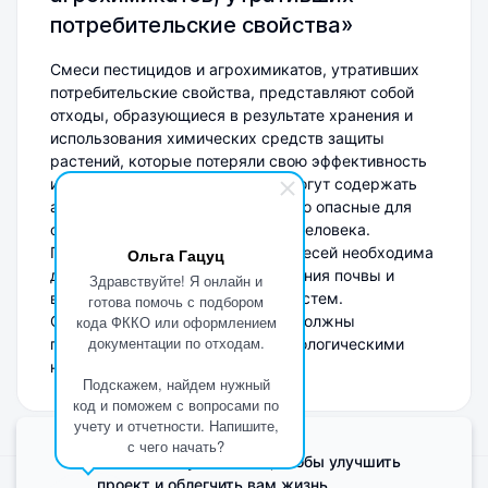
потребительские свойства»
Смеси пестицидов и агрохимикатов, утративших
потребительские свойства, представляют собой
отходы, образующиеся в результате хранения и
использования химических средств защиты
растений, которые потеряли свою эффективность
или срок годности. Эти отходы могут содержать
активные вещества, потенциально опасные для
окружающей среды и здоровья человека.
Правильная утилизация таких смесей необходима
Ольга Гацуц
для минимизации риска загрязнения почвы и
Здравствуйте! Я онлайн и
водоемов, а также защиты экосистем.
готова помочь с подбором
Соответствующие мероприятия должны
кода ФККО или оформлением
документации по отходам.
проводиться в соответствии с экологическими
нормами и регламентами.
Подскажем, найдем нужный
код и поможем с вопросами по
учету и отчетности. Напишите,
с чего начать?
Мы используем Cookie, чтобы улучшить
проект и облегчить вам жизнь