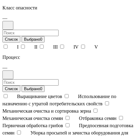
Класс опасности
—
Список
Выбрано
0
I
II
III
IV
V
Процесс
—
Список
Выбрано
0
Выращивание цветов
Использование по
назначению с утратой потребительских свойств
Механическая очистка и сортировка зерна
Механическая очистка семян
Отбраковка семян
Первичная обработка грибов
Предпосевная подготовка
семян
Уборка просыпей и зачистка оборудования для