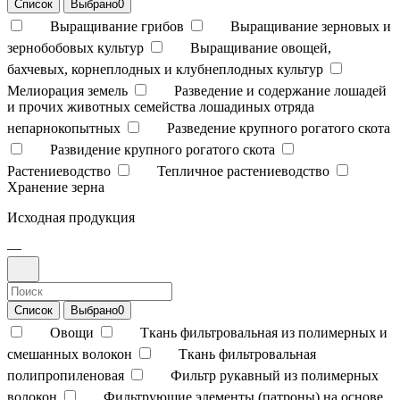
Список
Выбрано
0
Выращивание грибов
Выращивание зерновых и
зернобобовых культур
Выращивание овощей,
бахчевых, корнеплодных и клубнеплодных культур
Мелиорация земель
Разведение и содержание лошадей
и прочих животных семейства лошадиных отряда
непарнокопытных
Разведение крупного рогатого скота
Развидение крупного рогатого скота
Растениеводство
Тепличное растениеводство
Хранение зерна
Исходная продукция
—
Список
Выбрано
0
Овощи
Ткань фильтровальная из полимерных и
смешанных волокон
Ткань фильтровальная
полипропиленовая
Фильтр рукавный из полимерных
волокон
Фильтрующие элементы (патроны) на основе