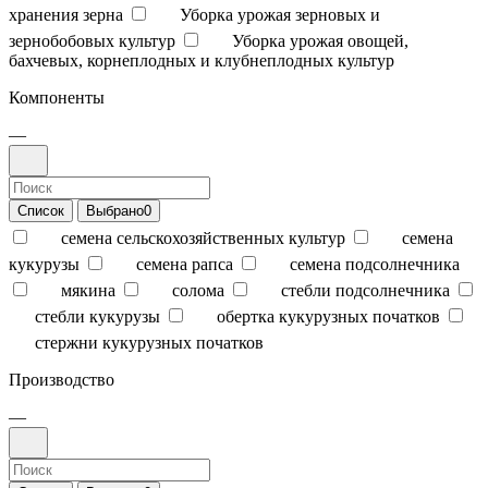
хранения зерна
Уборка урожая зерновых и
зернобобовых культур
Уборка урожая овощей,
бахчевых, корнеплодных и клубнеплодных культур
Компоненты
—
Список
Выбрано
0
семена сельскохозяйственных культур
семена
кукурузы
семена рапса
семена подсолнечника
мякина
солома
стебли подсолнечника
стебли кукурузы
обертка кукурузных початков
стержни кукурузных початков
Производство
—