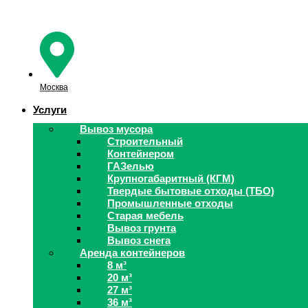
Перейти
к
содержимому
Москва
Услуги
Вывоз мусора
Строительный
Контейнером
ГАЗелью
Крупногабаритный (КГМ)
Твердые бытовые отходы (ТБО)
Промышленные отходы
Старая мебель
Вывоз грунта
Вывоз снега
Аренда контейнеров
8 м³
20 м³
27 м³
36 м³