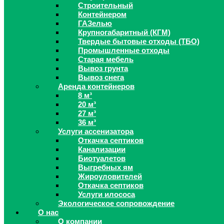
Строительный
Контейнером
ГАЗелью
Крупногабаритный (КГМ)
Твердые бытовые отходы (ТБО)
Промышленные отходы
Старая мебель
Вывоз грунта
Вывоз снега
Аренда контейнеров
8 м³
20 м³
27 м³
36 м³
Услуги ассенизатора
Откачка септиков
Канализации
Биотуалетов
Выгребных ям
Жироуловителей
Откачка септиков
Услуги илососа
Экологическое сопровождение
О нас
О компании