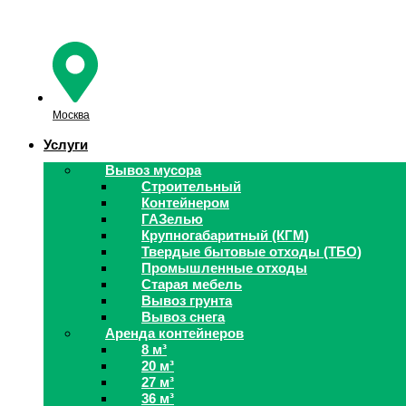
Перейти
к
содержимому
Москва
Услуги
Вывоз мусора
Строительный
Контейнером
ГАЗелью
Крупногабаритный (КГМ)
Твердые бытовые отходы (ТБО)
Промышленные отходы
Старая мебель
Вывоз грунта
Вывоз снега
Аренда контейнеров
8 м³
20 м³
27 м³
36 м³