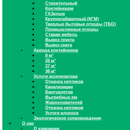
Строительный
Контейнером
ГАЗелью
Крупногабаритный (КГМ)
Твердые бытовые отходы (ТБО)
Промышленные отходы
Старая мебель
Вывоз грунта
Вывоз снега
Аренда контейнеров
8 м³
20 м³
27 м³
36 м³
Услуги ассенизатора
Откачка септиков
Канализации
Биотуалетов
Выгребных ям
Жироуловителей
Откачка септиков
Услуги илососа
Экологическое сопровождение
О нас
О компании