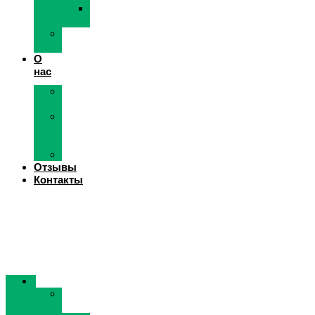
Услуги
илососа
Экологическое
сопровождение
О
нас
О
компании
Лицензии
и
сертификаты
Вакансии
Отзывы
Контакты
Услуги
Вывоз
мусора