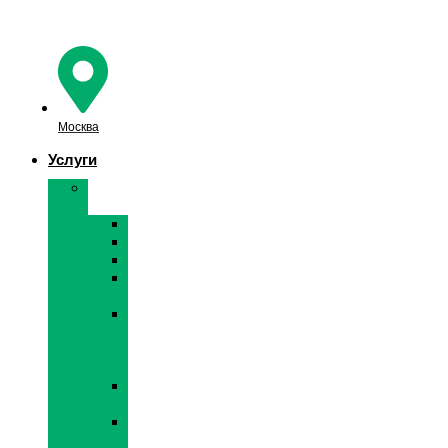
Перейти
к
содержимому
Москва
Услуги
Вывоз
мусора
Строительный
Контейнером
ГАЗелью
Крупногабаритный
(КГМ)
Твердые
бытовые
отходы
(ТБО)
Промышленные
отходы
Старая
мебель