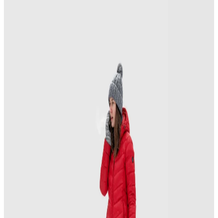
на вывоз снега
Вывоз снега от Увозов — это быстро,
удобно и недорого! Оставьте заявку, и
мы вывезем весь снег.
Профессионально, в срок, без хлопот!