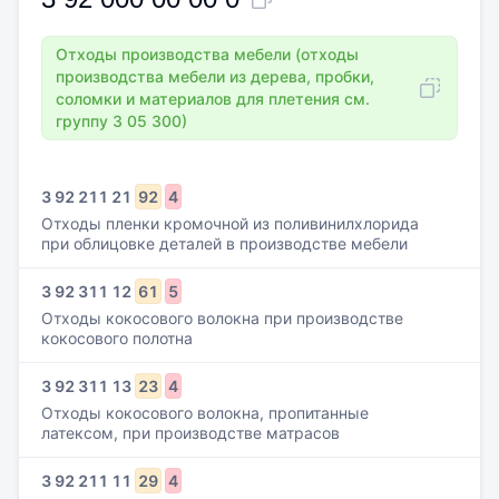
Отходы производства мебели (отходы
производства мебели из дерева, пробки,
соломки и материалов для плетения см.
группу 3 05 300)
3
92
211
21
92
4
Отходы пленки кромочной из поливинилхлорида
при облицовке деталей в производстве мебели
3
92
311
12
61
5
Отходы кокосового волокна при производстве
кокосового полотна
3
92
311
13
23
4
Отходы кокосового волокна, пропитанные
латексом, при производстве матрасов
3
92
211
11
29
4