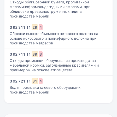
Отходы облицовочной бумаги, пропитанной
меламиноформальдегидными смолами, при
облицовке древесностружечных плит в
производстве мебели
3
92
311
11
29
4
Обрезки высокообъемного нетканого полотна на
основе кокосового и полиэфирного волокна при
производстве матрасов
3
92
711
11
39
3
Отходы промывки оборудования производства
мебельной кромки, загрязненные красителями и
праймером на основе этилацетата
3
92
721
11
31
4
Воды промывки клеевого оборудования
производства мебели