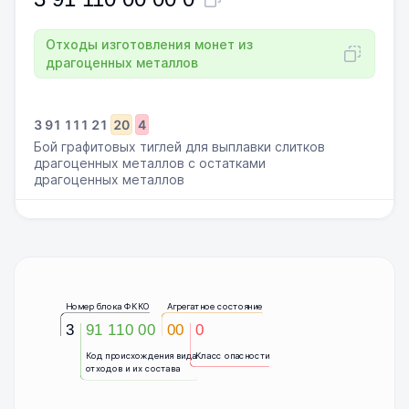
Отходы изготовления монет из
драгоценных металлов
3
91
111
21
20
4
Бой графитовых тиглей для выплавки слитков
драгоценных металлов с остатками
драгоценных металлов
Номер блока ФККО
Агрегатное состояние
3
91 110 00
00
0
Код происхождения вида
Класс опасности
отходов и их состава